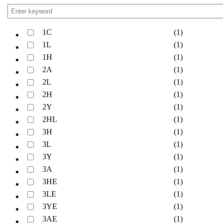
1C
(1)
1L
(1)
1H
(1)
2A
(1)
2L
(1)
2H
(1)
2Y
(1)
2HL
(1)
3H
(1)
3L
(1)
3Y
(1)
3A
(1)
3HE
(1)
3LE
(1)
3YE
(1)
3AE
(1)